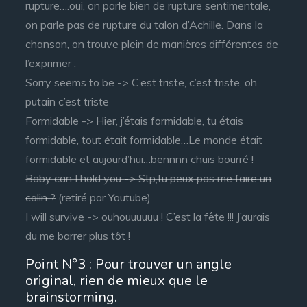
rupture….oui, on parle bien de rupture sentimentale,
on parle pas de rupture du talon d’Achille. Dans la
chanson, on trouve plein de manières différentes de
l’exprimer :
Sorry seems to be -> C’est triste, c’est triste, oh
putain c’est triste
Formidable -> Hier, j’étais formidable, tu étais
formidable, tout était formidable…Le monde était
formidable et aujourd’hui…bennnn chuis bourré !
Baby can I hold you -> Stp,tu peux pas me faire un
calin ?
(retiré par Youtube)
I will survive -> ouhouuuuuu ! C’est la fête !!! J’aurais
du me barrer plus tôt !
Point N°3 : Pour trouver un angle
original, rien de mieux que le
brainstorming.